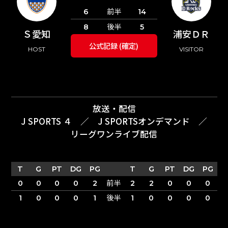
前半
6
14
後半
8
5
Ｓ愛知
浦安ＤＲ
公式記録 (確定)
HOST
VISITOR
放送・配信
J SPORTS ４
／
J SPORTSオンデマンド
／
リーグワンライブ配信
T
G
PT
DG
PG
T
G
PT
DG
PG
前半
0
0
0
0
2
2
2
0
0
0
後半
1
0
0
0
1
1
0
0
0
0