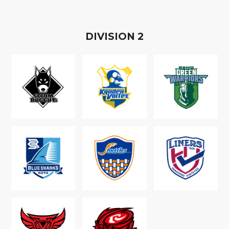
D
IVISION
2