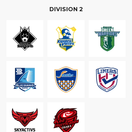
D
IVISION
2