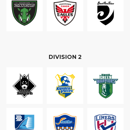
D
IVISION
2