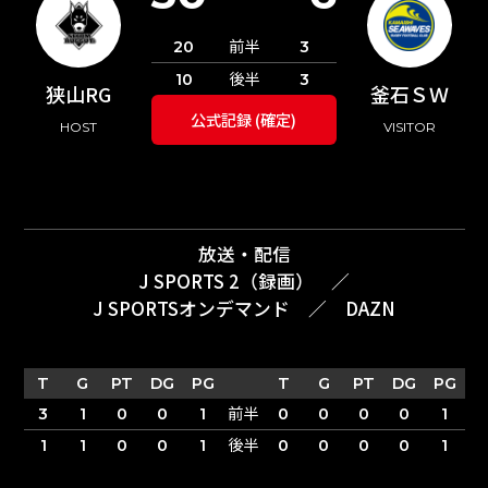
前半
20
3
後半
10
3
狭山RG
釜石ＳＷ
公式記録 (確定)
HOST
VISITOR
放送・配信
J SPORTS 2（録画）
／
J SPORTSオンデマンド
／
DAZN
T
G
PT
DG
PG
T
G
PT
DG
PG
前半
3
1
0
0
1
0
0
0
0
1
後半
1
1
0
0
1
0
0
0
0
1