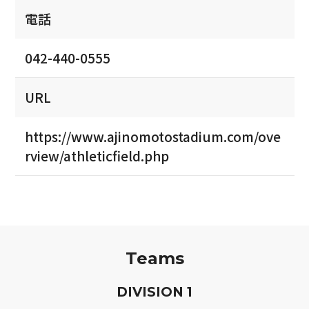
電話
042-440-0555
URL
https://www.ajinomotostadium.com/ove
rview/athleticfield.php
Teams
D
IVISION
1