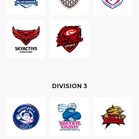
D
IVISION
3