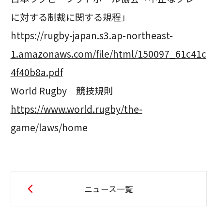
に対する制裁に関する規程」
https://rugby-japan.s3.ap-northeast-
1.amazonaws.com/file/html/150097_61c41c
4f40b8a.pdf
World Rugby 競技規則
https://www.world.rugby/the-
game/laws/home
ニュース一覧