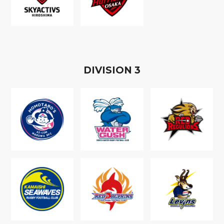
D
IVISION
3