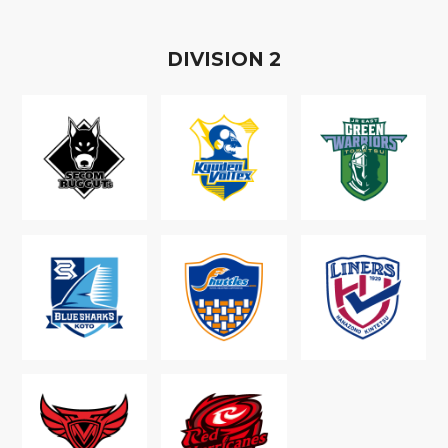
D
IVISION
2