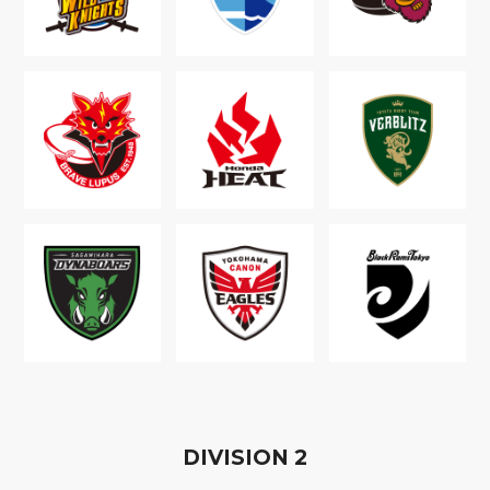
D
IVISION
2