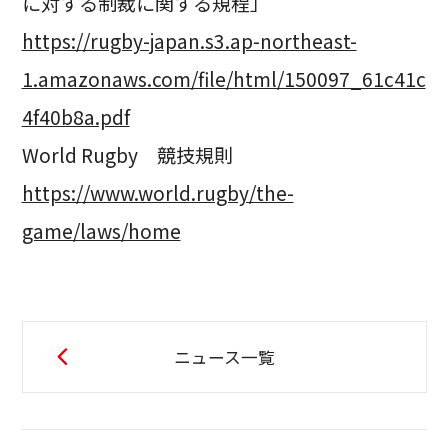
に対する制裁に関する規程」
https://rugby-japan.s3.ap-northeast-
1.amazonaws.com/file/html/150097_61c41c
4f40b8a.pdf
World Rugby 競技規則
https://www.world.rugby/the-
game/laws/home
ニュース一覧