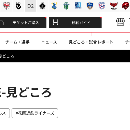
D
2
チケットご購入
観戦ガイド
チーム・選手
ニュース
見どころ・試合レポート
チ
-見どころ
浜E-見どころ
ルス
#花園近鉄ライナーズ