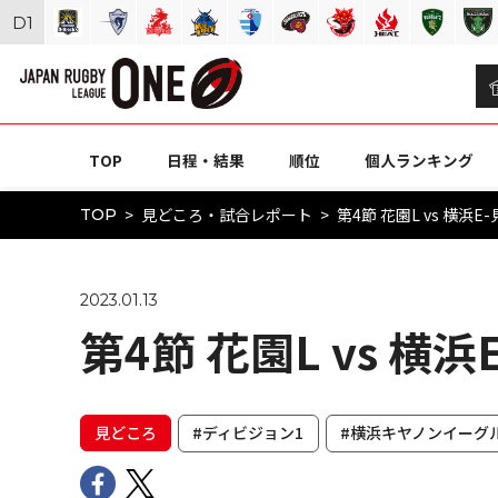
D
1
TOP
日程・結果
順位
個人ランキング
見どころ・試合レポート
第4節 花園L vs 横浜E
TOP
2023.01.13
第4節 花園L vs 横
見どころ
#ディビジョン1
#横浜キヤノンイーグ