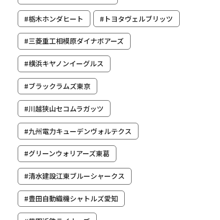
#栃木ホンダヒート
#トヨタヴェルブリッツ
#三菱重工相模原ダイナボアーズ
#横浜キヤノンイーグルス
#ブラックラムズ東京
#川越狭山セコムラガッツ
#九州電力キューデンヴォルテクス
#グリーンウォリアーズ東葛
#清水建設江東ブルーシャークス
#豊田自動織機シャトルズ愛知