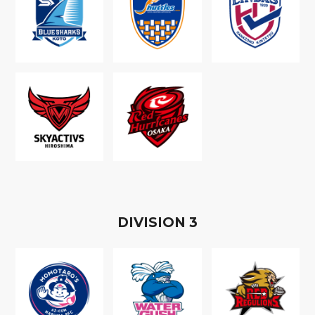
D
IVISION
3