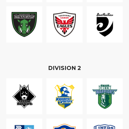
D
IVISION
2