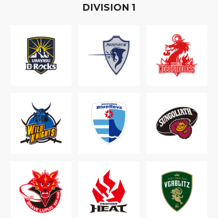
D
IVISION
1