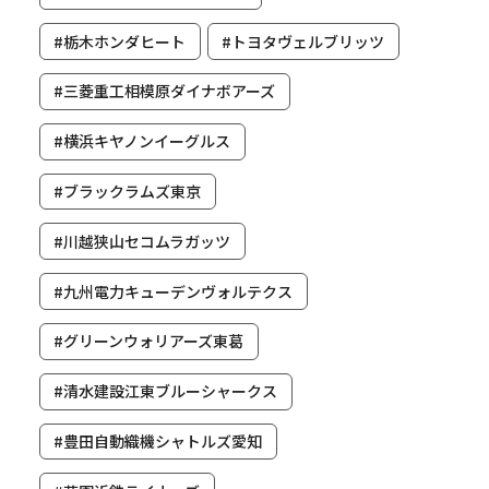
#栃木ホンダヒート
#トヨタヴェルブリッツ
#三菱重工相模原ダイナボアーズ
#横浜キヤノンイーグルス
#ブラックラムズ東京
#川越狭山セコムラガッツ
#九州電力キューデンヴォルテクス
#グリーンウォリアーズ東葛
#清水建設江東ブルーシャークス
#豊田自動織機シャトルズ愛知