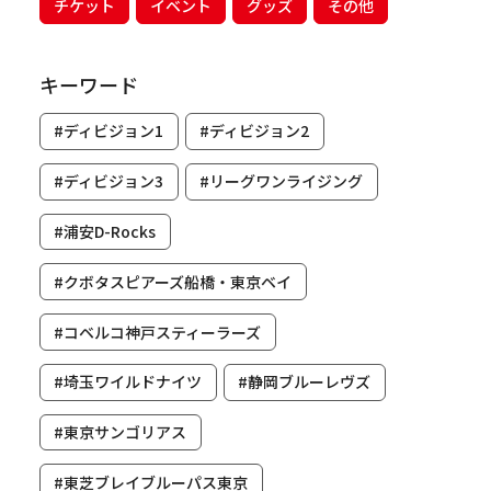
チケット
イベント
グッズ
その他
キーワード
#ディビジョン1
#ディビジョン2
#ディビジョン3
#リーグワンライジング
#浦安D-Rocks
#クボタスピアーズ船橋・東京ベイ
#コベルコ神戸スティーラーズ
#埼玉ワイルドナイツ
#静岡ブルーレヴズ
#東京サンゴリアス
#東芝ブレイブルーパス東京