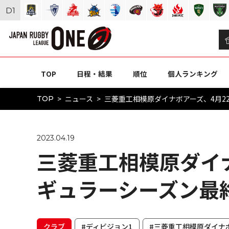
D
1
TOP
日程・結果
順位
個人ランキング
ニュース
三菱重工相模原ダイナボアーズ、4月2
TOP
2023.04.19
三菱重工相模原ダイナ
ギュラーシーズン最
クラブ
#ディビジョン1
#三菱重工相模原ダイナ