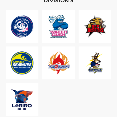
D
IVISION
3