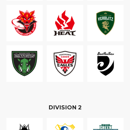
D
IVISION
2