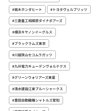
#栃木ホンダヒート
#トヨタヴェルブリッツ
#三菱重工相模原ダイナボアーズ
#横浜キヤノンイーグルス
#ブラックラムズ東京
#川越狭山セコムラガッツ
#九州電力キューデンヴォルテクス
#グリーンウォリアーズ東葛
#清水建設江東ブルーシャークス
#豊田自動織機シャトルズ愛知