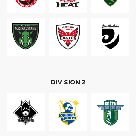
D
IVISION
2