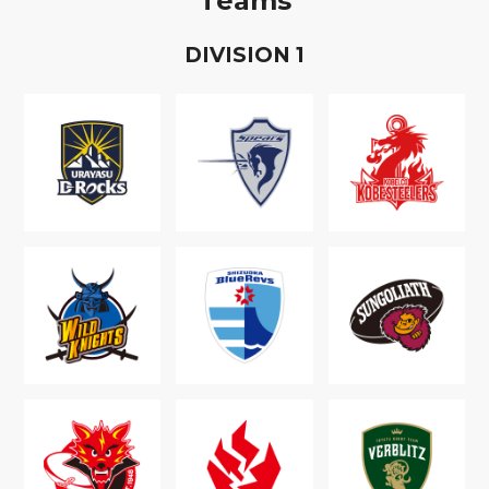
Teams
D
IVISION
1