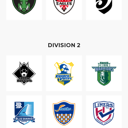
D
IVISION
2