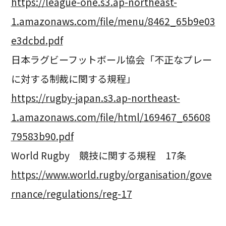
https://league-one.s3.ap-northeast-
1.amazonaws.com/file/menu/8462_65b9e03
e3dcbd.pdf
日本ラグビーフットボール協会「不正なプレー
に対する制裁に関する規程」
https://rugby-japan.s3.ap-northeast-
1.amazonaws.com/file/html/169467_65608
79583b90.pdf
World Rugby 競技に関する規程 17条
https://www.world.rugby/organisation/gove
rnance/regulations/reg-17