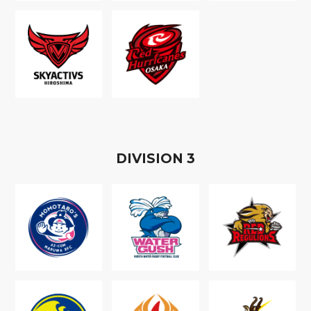
D
IVISION
3