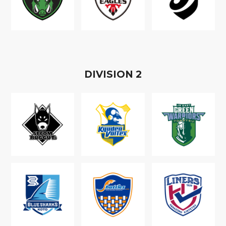
D
IVISION
2