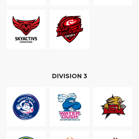
D
IVISION
3