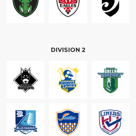
D
IVISION
2