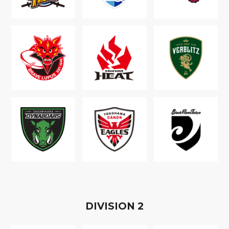
D
IVISION
2