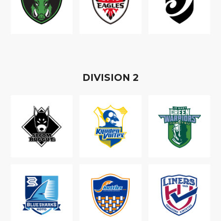
D
IVISION
2