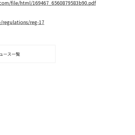
s.com/file/html/169467_6560879583b90.pdf
/regulations/reg-17
ュース一覧