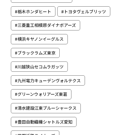
#栃木ホンダヒート
#トヨタヴェルブリッツ
#三菱重工相模原ダイナボアーズ
#横浜キヤノンイーグルス
#ブラックラムズ東京
#川越狭山セコムラガッツ
#九州電力キューデンヴォルテクス
#グリーンウォリアーズ東葛
#清水建設江東ブルーシャークス
#豊田自動織機シャトルズ愛知