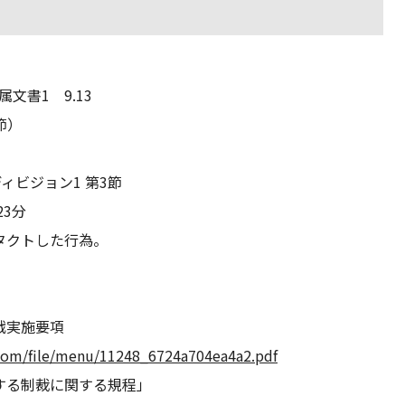
属文書1 9.13
節）
ディビジョン1 第3節
23分
タクトした行為。
式戦実施要項
.com/file/menu/11248_6724a704ea4a2.pdf
する制裁に関する規程」