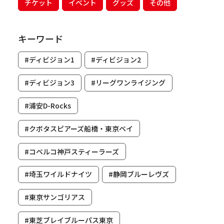
チケット
イベント
グッズ
その他
キーワード
#ディビジョン1
#ディビジョン2
#ディビジョン3
#リーグワンライジング
#浦安D-Rocks
#クボタスピアーズ船橋・東京ベイ
#コベルコ神戸スティーラーズ
#埼玉ワイルドナイツ
#静岡ブルーレヴズ
#東京サンゴリアス
#東芝ブレイブルーパス東京