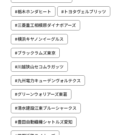
#栃木ホンダヒート
#トヨタヴェルブリッツ
#三菱重工相模原ダイナボアーズ
#横浜キヤノンイーグルス
#ブラックラムズ東京
#川越狭山セコムラガッツ
#九州電力キューデンヴォルテクス
#グリーンウォリアーズ東葛
#清水建設江東ブルーシャークス
#豊田自動織機シャトルズ愛知