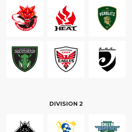
D
IVISION
2