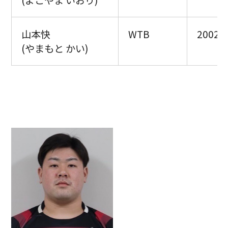
(よこやま いおり)
山本快
WTB
2002.5
(やまもと かい)