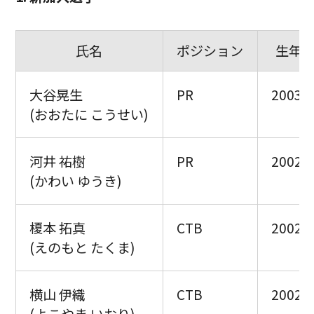
氏名
ポジション
生年
大谷晃生
PR
2003.2
(おおたに こうせい)
河井 祐樹
PR
2002.1
(かわい ゆうき)
榎本 拓真
CTB
2002.8
(えのもと たくま)
横山 伊織
CTB
2002.5