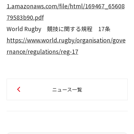
1.amazonaws.com/file/html/169467_65608
79583b90.pdf
World Rugby 競技に関する規程 17条
https://www.world.rugby/organisation/gove
rnance/regulations/reg-17
ニュース一覧