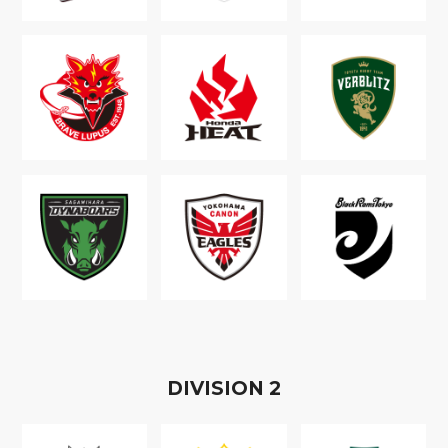
D
IVISION
2