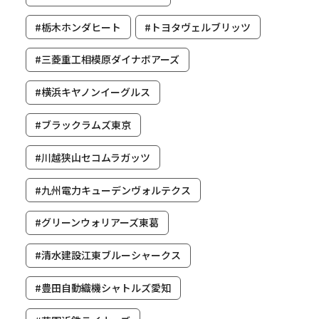
#栃木ホンダヒート
#トヨタヴェルブリッツ
#三菱重工相模原ダイナボアーズ
#横浜キヤノンイーグルス
#ブラックラムズ東京
#川越狭山セコムラガッツ
#九州電力キューデンヴォルテクス
#グリーンウォリアーズ東葛
#清水建設江東ブルーシャークス
#豊田自動織機シャトルズ愛知