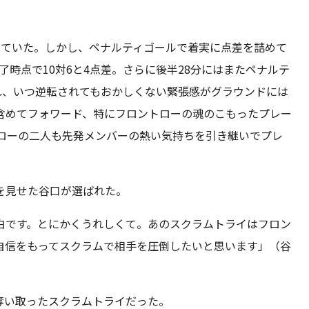
っていた。しかし、ペナルティゴールで着実に点差を詰めて
時点で10対6と4点差。さらに後半28分にはまたペナルテ
れ、いつ逆転されてもおかしくない緊張感がグラウンドには
含めてフォワード、特にフロントローの魂のこもったプレー
トローの二人も先発メンバーの熱い気持ちを引き継いでプレ
を見せた谷口が選ばれた。
白です。とにかくうれしくて。あのスクラムトライはフロン
自信をもってスクラムで相手を圧倒したいと思います」（谷
奪い取ったスクラムトライだった。