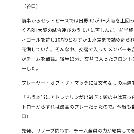
（谷口）
前半からセットピースでは日野RDがRH大阪を上回
くるRH大阪の試合運びのうまさに苦しんだ。前半終了
ィゴールを許し10対9とわずか１点差まで詰め寄ら
充満していた。そんな中、交替で入ったメンバーも
がチームを鼓舞。後半13分、交替で入ったフロン
ーした。
プレーヤー・オブ・ザ・マッチには文句なしの活躍
「もう本当にアドレナリンが出過ぎて頭の中は真っ
トローからすれば最高のプレーだったので。今後も
口）
先発、リザーブ問わず、チーム全員の力が結集して