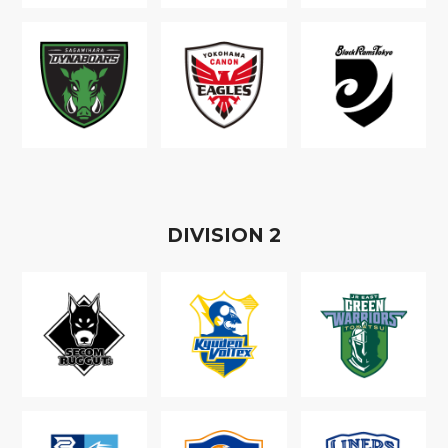
D
IVISION
2