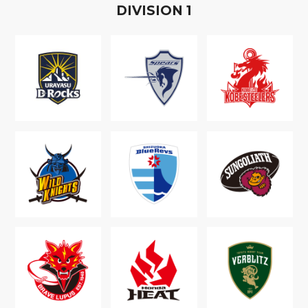
D
IVISION
1