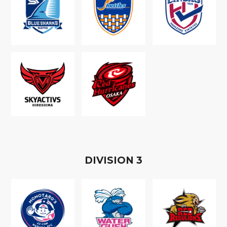
D
IVISION
3