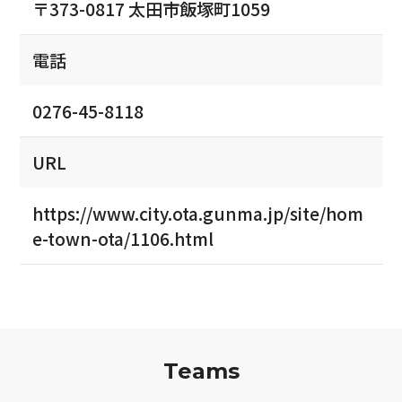
〒373-0817 太田市飯塚町1059
電話
0276-45-8118
URL
https://www.city.ota.gunma.jp/site/hom
e-town-ota/1106.html
Teams