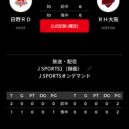
前半
10
6
後半
10
6
日野ＲＤ
ＲＨ大阪
公式記録 (確定)
HOST
VISITOR
放送・配信
J SPORTS1（録画）
／
J SPORTSオンデマンド
T
G
PT
DG
PG
T
G
PT
DG
PG
前半
2
0
0
0
0
0
0
0
0
2
後半
1
1
0
0
1
0
0
0
0
2