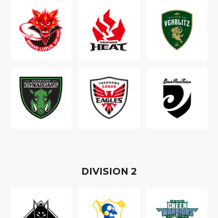
D
IVISION
2