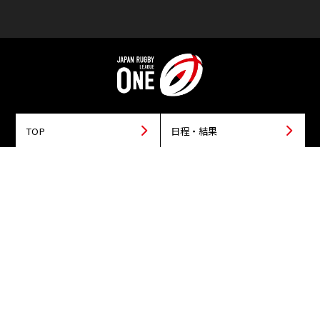
TOP
日程・結果
順位
個人ランキング
チーム・選手
ニュース
見どころ・試合レポート
チケット
動画
スタジアム
LEAGUE ONEとは