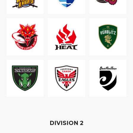
D
IVISION
2