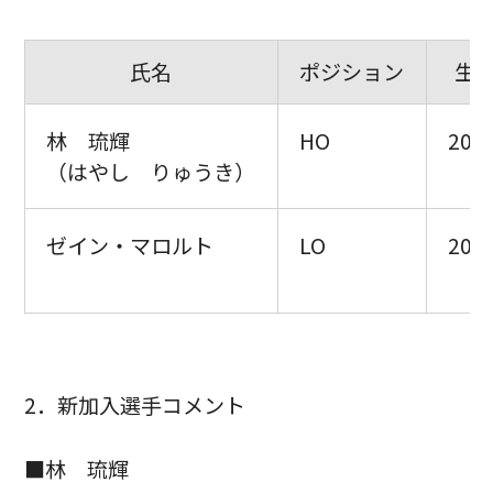
氏名
ポジション
生
林 琉輝
HO
2000
（はやし りゅうき）
ゼイン・マロルト
LO
2000
2．新加入選手コメント
■林 琉輝