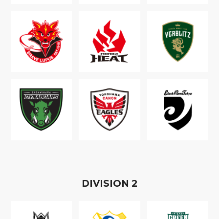
D
IVISION
2