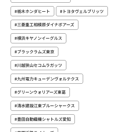
#栃木ホンダヒート
#トヨタヴェルブリッツ
#三菱重工相模原ダイナボアーズ
#横浜キヤノンイーグルス
#ブラックラムズ東京
#川越狭山セコムラガッツ
#九州電力キューデンヴォルテクス
#グリーンウォリアーズ東葛
#清水建設江東ブルーシャークス
#豊田自動織機シャトルズ愛知