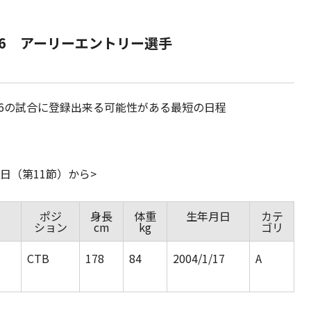
-26 アーリーエントリー選手
-26の試合に登録出来る可能性がある最短の日程
日（第11節）から>
ポジ
身長
体重
生年月日
カテ
ション
cm
kg
ゴリ
CTB
178
84
2004/1/17
A