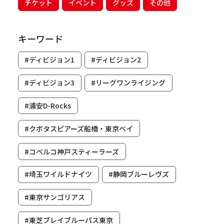
チケット
イベント
グッズ
その他
キーワード
#ディビジョン1
#ディビジョン2
#ディビジョン3
#リーグワンライジング
#浦安D-Rocks
#クボタスピアーズ船橋・東京ベイ
#コベルコ神戸スティーラーズ
#埼玉ワイルドナイツ
#静岡ブルーレヴズ
#東京サンゴリアス
#東芝ブレイブルーパス東京