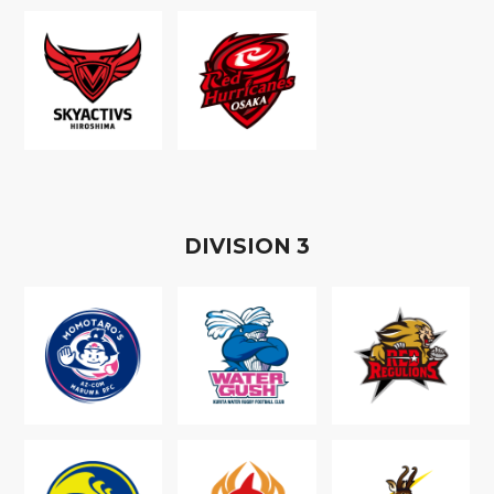
D
IVISION
3