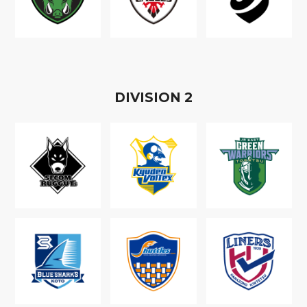
D
IVISION
2