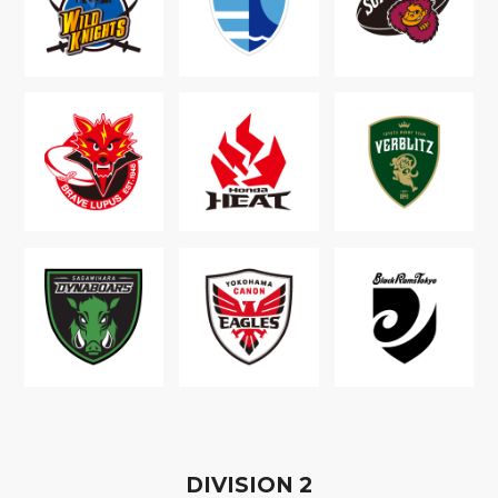
D
IVISION
2