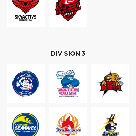
D
IVISION
3