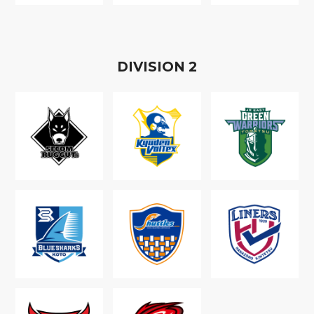
D
IVISION
2