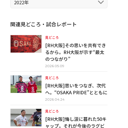
2022年
関連見どころ・試合レポート
見どころ
[RH大阪]その思いを共有でき
るから。RH大阪が示す“最太
のつながり”
2026.05.09
見どころ
[RH大阪]思いをつなぎ、次代
へ。“OSAKA PRIDE”とともに
2026.04.24
見どころ
[RH大阪]悔し涙に暮れた50キ
ャップ。それが今後のラグビ