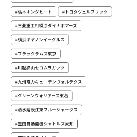
#栃木ホンダヒート
#トヨタヴェルブリッツ
#三菱重工相模原ダイナボアーズ
#横浜キヤノンイーグルス
#ブラックラムズ東京
#川越狭山セコムラガッツ
#九州電力キューデンヴォルテクス
#グリーンウォリアーズ東葛
#清水建設江東ブルーシャークス
#豊田自動織機シャトルズ愛知