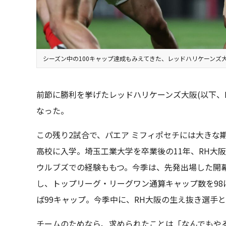
シーズン中の100キャップ達成もみえてきた、レッドハリケーンズ
前節に勝利を挙げたレッドハリケーンズ大阪(以下、RH
なった。
この残り2試合で、パエア ミフィポセチには大きな
高校に入学。埼玉工業大学を卒業後の11年、RH大
ウルブズでの経験ももつ。今季は、先発出場した開
し、トップリーグ・リーグワン通算キャップ数を98
ば99キャップ。今季中に、RH大阪の生え抜き選手
チームのためなら、求められたことは「なんでもや