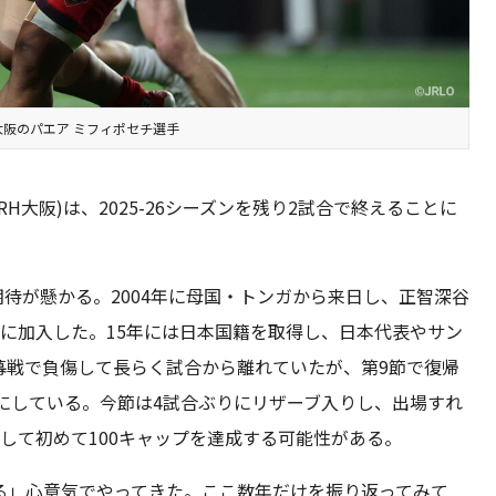
大阪のパエア ミフィポセチ選手
大阪)は、2025-26シーズンを残り2試合で終えることに
期待が懸かる。2004年に母国・トンガから来日し、正智深谷
阪に加入した。15年には日本国籍を取得し、日本代表やサン
幕戦で負傷して長らく試合から離れていたが、第9節で復帰
にしている。今節は4試合ぶりにリザーブ入りし、出場すれ
として初めて100キャップを達成する可能性がある。
る」心意気でやってきた。ここ数年だけを振り返ってみて