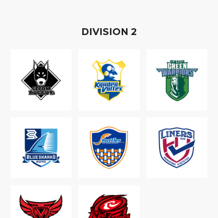
D
IVISION
2