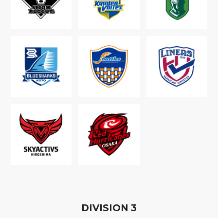
D
IVISION
3