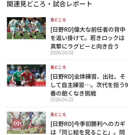
関連見どころ・試合レポート
見どころ
[日野RD]偉大な前任者の背中
を追い掛けて。若きロックは
真摯にラグビーと向き合う
2026.05.02
見どころ
[日野RD]全体練習、出社、そ
して自主練習…。次代を担う9
番の飽くなき挑戦
2026.04.23
見どころ
[日野RD]今季初勝利へのカギ
は「同じ絵を見ること」。問