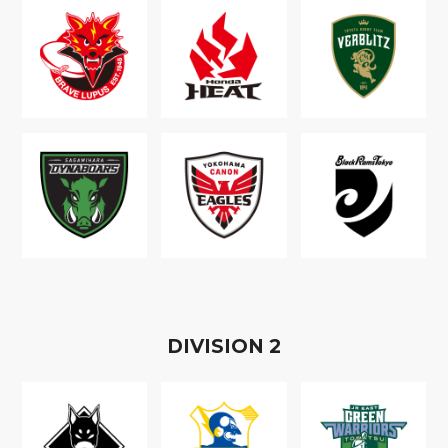
D
IVISION
2