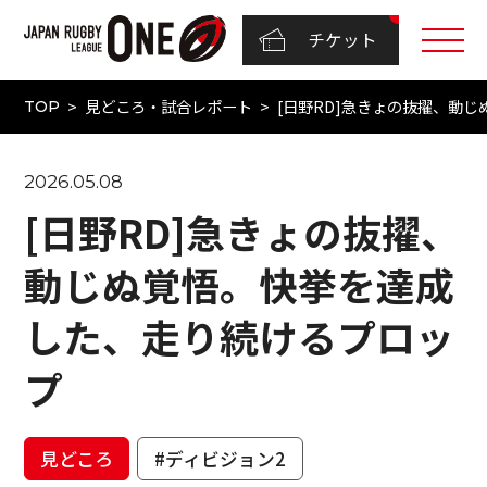
チケット
見どころ・試合レポート
[日野RD]急きょの抜擢、動
TOP
2026.05.08
[日野RD]急きょの抜擢、
動じぬ覚悟。快挙を達成
した、走り続けるプロッ
プ
見どころ
#ディビジョン2