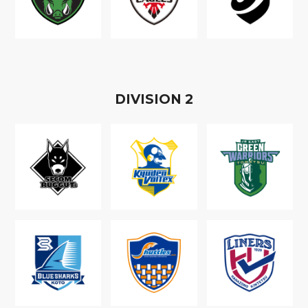
D
IVISION
2