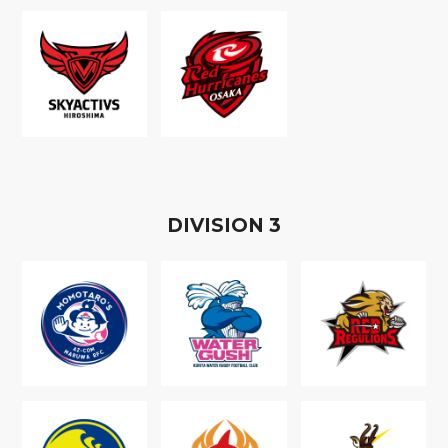
D
IVISION
3