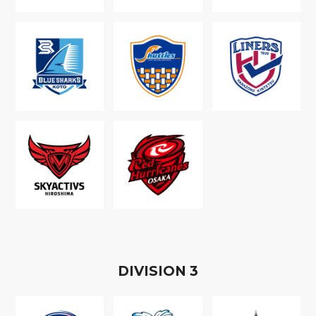
D
IVISION
3