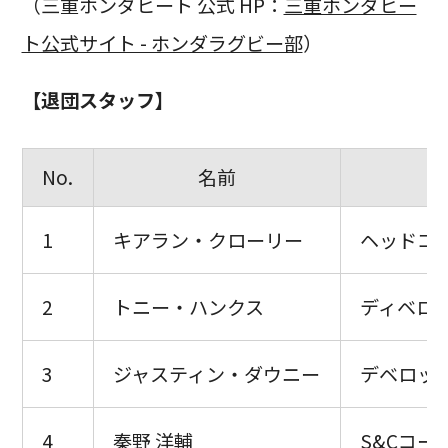
（三重ホンダヒート 公式 HP：
三重ホンダヒー
ト公式サイト - ホンダラグビー部
）
【退団スタッフ】
No.
名前
1
キアラン・クローリー
ヘッドコ
2
トニー・ハンクス
ディベロ
3
ジャスティン・ダウニー
デベロッ
4
秦野 洋輔
S&Cコー