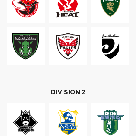
D
IVISION
2