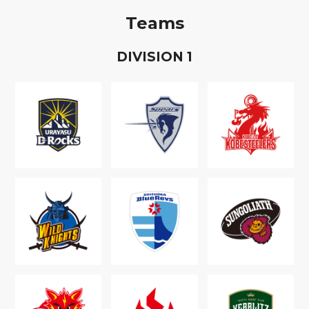
Teams
D
IVISION
1