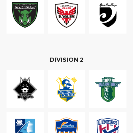
D
IVISION
2