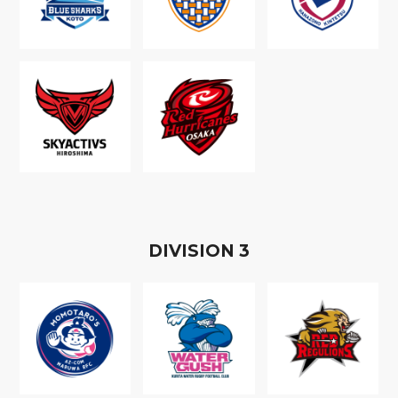
D
IVISION
3