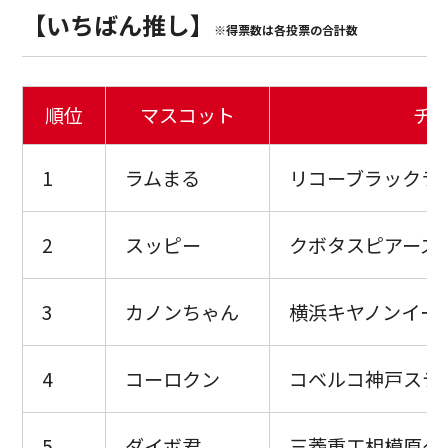
【いちばん推し】
※得票数は各投票の合計数
順位
マスコット
チ
1
ラムまる
リコーブラックラ
2
スッピー
クボタスピアーズ
3
カノンちゃん
横浜キヤノンイー
4
コーロクン
コベルコ神戸ステ
5
ダイボ君
三菱重工相模原ダ