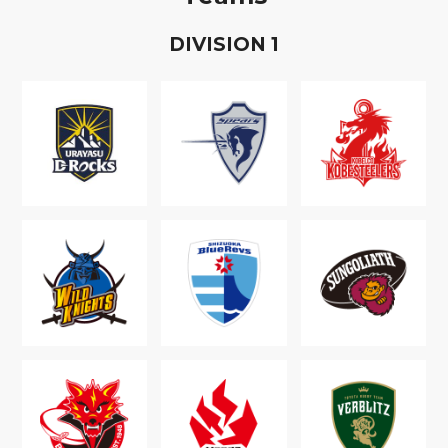
D
IVISION
1