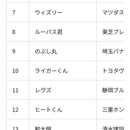
7
ウィズリー
マツダスカ
8
ルーパス君
東芝ブレイ
9
のぶし丸
埼玉パナソ
10
ライガーくん
トヨタヴェ
11
レヴズ
静岡ブルー
12
ヒートくん
三重ホンダ
13
鮫太朗
清水建設江