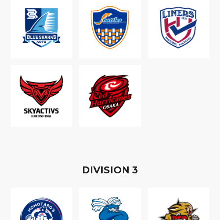
D
IVISION
3