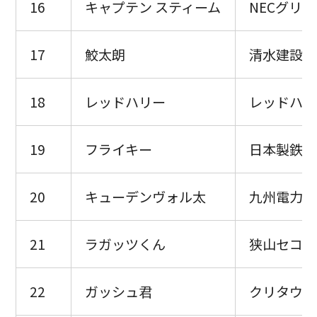
16
キャプテン スティーム
NECグリ
17
鮫太朗
清水建設江
18
レッドハリー
レッドハリ
19
フライキー
日本製鉄釜
20
キューデンヴォル太
九州電力キ
21
ラガッツくん
狭山セコム
22
ガッシュ君
クリタウォ