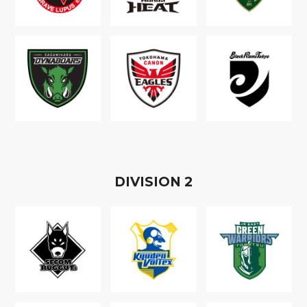
D
IVISION
2