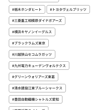
#栃木ホンダヒート
#トヨタヴェルブリッツ
#三菱重工相模原ダイナボアーズ
#横浜キヤノンイーグルス
#ブラックラムズ東京
#川越狭山セコムラガッツ
#九州電力キューデンヴォルテクス
#グリーンウォリアーズ東葛
#清水建設江東ブルーシャークス
#豊田自動織機シャトルズ愛知