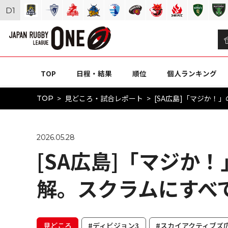
D
1
TOP
日程・結果
順位
個人ランキング
見どころ・試合レポート
[SA広島]「マジか！
TOP
2026.05.28
[SA広島]「マジか
解。スクラムにすべ
見どころ
#ディビジョン3
#スカイアクティブズ