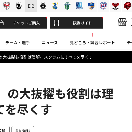
D
2
チケットご購入
観戦ガイド
チーム・選手
ニュース
見どころ・試合レポート
チ
」の大抜擢も役割は理解。スクラムにすべてを尽くす
！」の大抜擢も役割は理
てを尽くす
広島
#入替戦