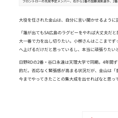
フロントローの先発予定メンバー、右から1番の加藤滉紫選手、2番
大役を任された金山は、自分に言い聞かせるように
「誰が出てもSA広島のラグビーをやれば大丈夫だと
大一番で力を出し切りたい。小栁さんはここまでず
へ上げるだけだと思っているし、本当に頑張りたい
日野RDの2番・谷口永遠は天理大学で同期。4年間
的だ。否応なく緊張感が高まる状況だが、金山は「
今までやってきたことの集大成を出せればなと思っ