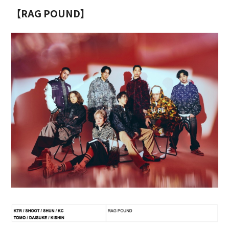
【RAG POUND】