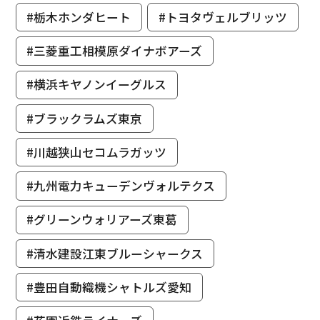
#栃木ホンダヒート
#トヨタヴェルブリッツ
#三菱重工相模原ダイナボアーズ
#横浜キヤノンイーグルス
#ブラックラムズ東京
#川越狭山セコムラガッツ
#九州電力キューデンヴォルテクス
#グリーンウォリアーズ東葛
#清水建設江東ブルーシャークス
#豊田自動織機シャトルズ愛知