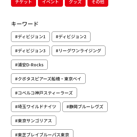
チケット
イベント
グッズ
その他
キーワード
#ディビジョン1
#ディビジョン2
#ディビジョン3
#リーグワンライジング
#浦安D-Rocks
#クボタスピアーズ船橋・東京ベイ
#コベルコ神戸スティーラーズ
#埼玉ワイルドナイツ
#静岡ブルーレヴズ
#東京サンゴリアス
#東芝ブレイブルーパス東京