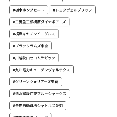
#栃木ホンダヒート
#トヨタヴェルブリッツ
#三菱重工相模原ダイナボアーズ
#横浜キヤノンイーグルス
#ブラックラムズ東京
#川越狭山セコムラガッツ
#九州電力キューデンヴォルテクス
#グリーンウォリアーズ東葛
#清水建設江東ブルーシャークス
#豊田自動織機シャトルズ愛知