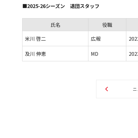
■2025-26シーズン 退団スタッフ
氏名
役職
米川 啓二
広報
202
及川 伸恵
MD
202
ニ