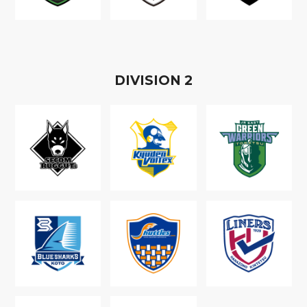
D
IVISION
2