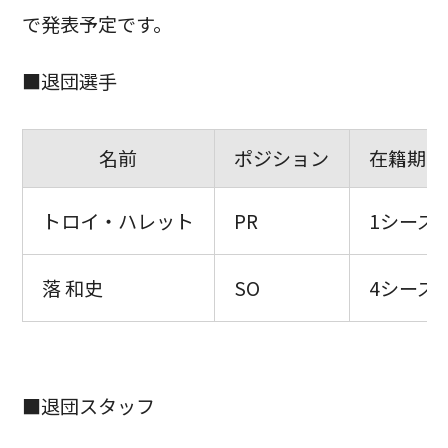
で発表予定です。
■退団選手
名前
ポジション
在籍期間
トロイ・ハレット
PR
1シーズン
落 和史
SO
4シーズン
■退団スタッフ