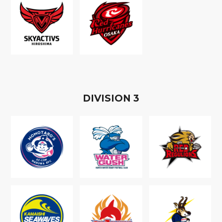
D
IVISION
3