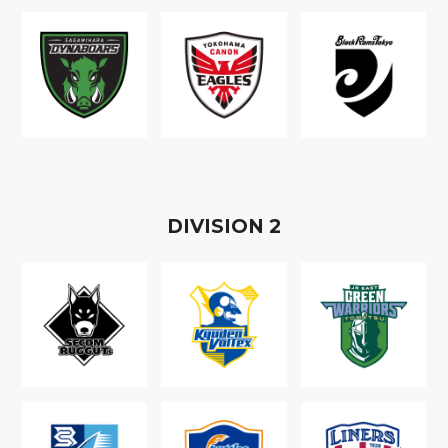
D
IVISION
2