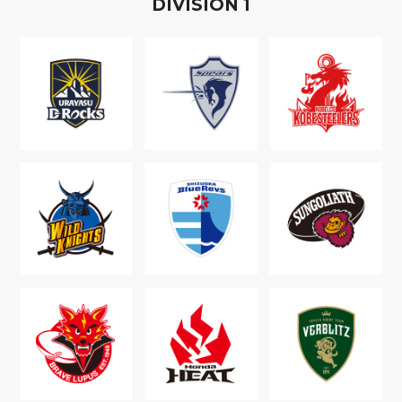
D
IVISION
1