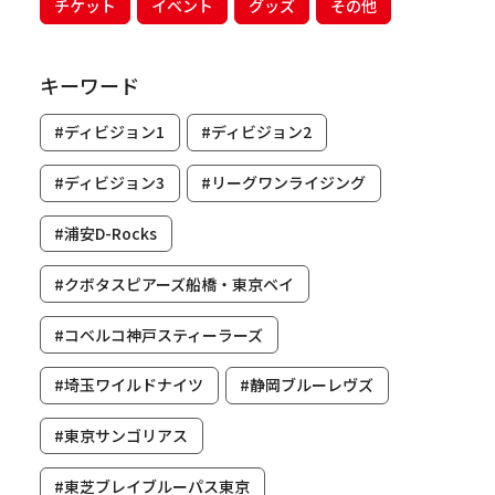
チケット
イベント
グッズ
その他
キーワード
#ディビジョン1
#ディビジョン2
#ディビジョン3
#リーグワンライジング
#浦安D-Rocks
#クボタスピアーズ船橋・東京ベイ
#コベルコ神戸スティーラーズ
#埼玉ワイルドナイツ
#静岡ブルーレヴズ
#東京サンゴリアス
#東芝ブレイブルーパス東京