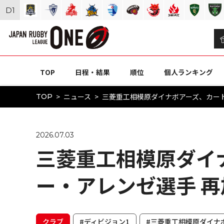
D
1
TOP
日程・結果
順位
個人ランキング
ニュース
三菱重工相模原ダイナボアーズ、カート
TOP
2026.07.03
三菱重工相模原ダイ
ー・アレンゼ選手 
クラブ
#ディビジョン1
#三菱重工相模原ダイナ