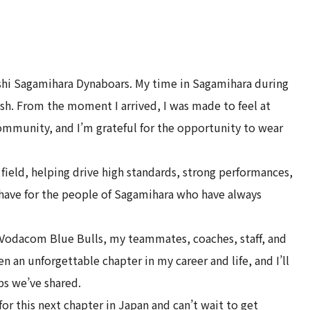
ishi Sagamihara Dynaboars. My time in Sagamihara during
sh. From the moment I arrived, I was made to feel at
mmunity, and I’m grateful for the opportunity to wear
 field, helping drive high standards, strong performances,
I have for the people of Sagamihara who have always
e Vodacom Blue Bulls, my teammates, coaches, staff, and
n an unforgettable chapter in my career and life, and I’ll
ps we’ve shared.
or this next chapter in Japan and can’t wait to get