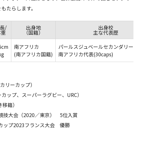
をもたらします。
長/
出身地
出身校
体重
（国籍）
主な代表歴
6cm
南アフリカ
パールスジュベールセカンダリース
kg
(南アフリカ国籍)
南アフリカ代表(30caps)
カ/カリーカップ）
カリーカップ、スーパーラグビー、URC）
付き移籍）
技大会（2020／東京） 5位入賞
ップ2023フランス大会 優勝