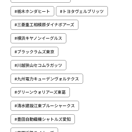
#栃木ホンダヒート
#トヨタヴェルブリッツ
#三菱重工相模原ダイナボアーズ
カテゴリ
#横浜キヤノンイーグルス
クール
C
#ブラックラムズ東京
#川越狭山セコムラガッツ
#九州電力キューデンヴォルテクス
#グリーンウォリアーズ東葛
#清水建設江東ブルーシャークス
#豊田自動織機シャトルズ愛知