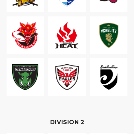
D
IVISION
2