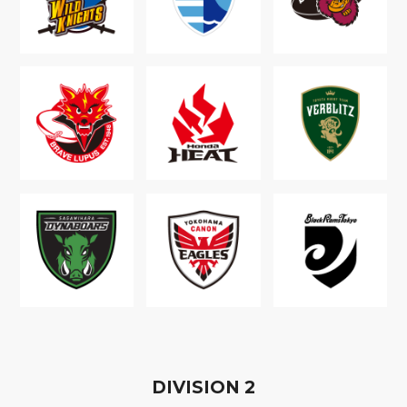
D
IVISION
2