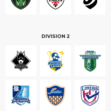
D
IVISION
2