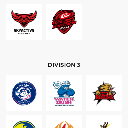
D
IVISION
3