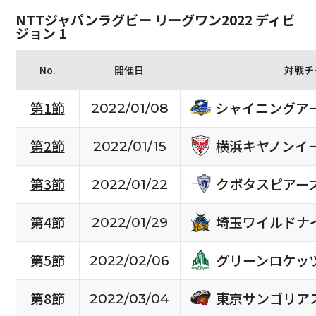
NTTジャパンラグビー リーグワン2022 ディビ
ジョン 1
No.
開催日
対戦チ
シャイニングア
第1節
2022/01/08
横浜キヤノンイ
第2節
2022/01/15
クボタスピアー
第3節
2022/01/22
埼玉ワイルドナ
第4節
2022/01/29
グリーンロケッ
第5節
2022/02/06
東京サンゴリア
第8節
2022/03/04