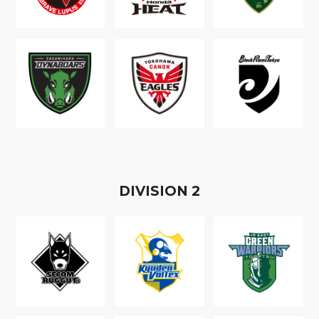
D
IVISION
2