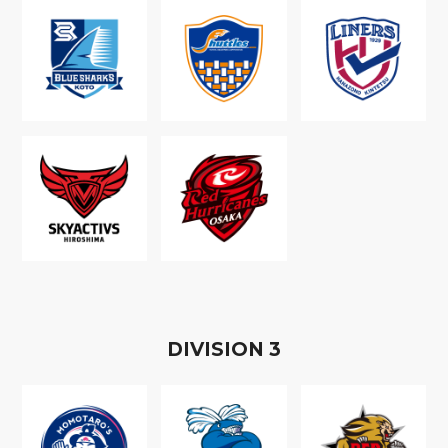
D
IVISION
3