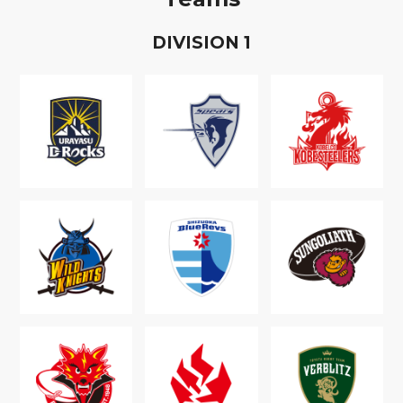
D
IVISION
1