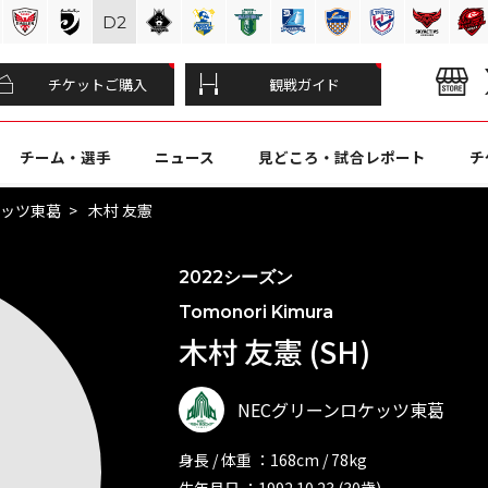
D
2
チケットご購入
観戦ガイド
チーム・選手
ニュース
見どころ・試合レポート
チ
ケッツ東葛
木村 友憲
2022シーズン
Tomonori Kimura
木村 友憲 (SH)
NECグリーンロケッツ東葛
身長 / 体重 ：168cm / 78kg