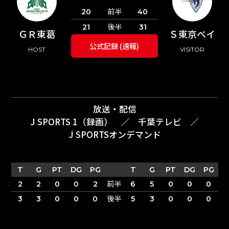
前半
20
40
後半
21
31
ＧＲ東葛
Ｓ東京ベイ
公式記録 (速報)
HOST
VISITOR
放送・配信
J SPORTS 1（録画）
／
千葉テレビ
／
J SPORTSオンデマンド
T
G
PT
DG
PG
T
G
PT
DG
PG
前半
2
2
0
0
2
6
5
0
0
0
後半
3
3
0
0
0
5
3
0
0
0