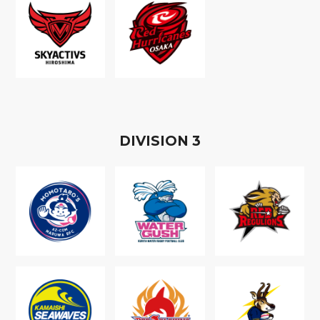
D
IVISION
3