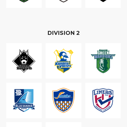
D
IVISION
2