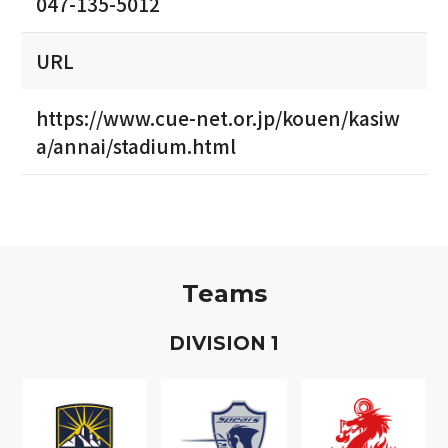
047-135-5012
URL
https://www.cue-net.or.jp/kouen/kasiw
a/annai/stadium.html
Teams
D
IVISION
1