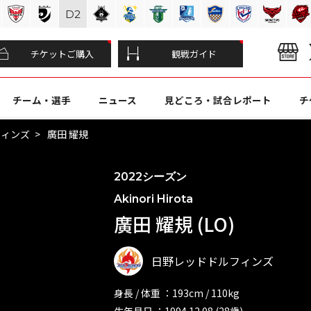
D
2
チケットご購入
観戦ガイド
チーム・選手
ニュース
見どころ・試合レポート
チ
フィンズ
廣田 耀規
2022シーズン
Akinori Hirota
廣田 耀規 (LO)
日野レッドドルフィンズ
身長 / 体重 ：193cm / 110kg