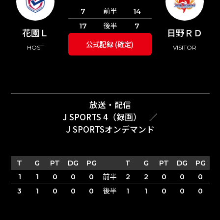
前半
7
14
後半
17
7
花園Ｌ
日野ＲＤ
公式記録 (確定)
HOST
VISITOR
放送・配信
J SPORTS 4（録画）
／
J SPORTSオンデマンド
T
G
PT
DG
PG
T
G
PT
DG
PG
前半
1
1
0
0
0
2
2
0
0
0
後半
3
1
0
0
0
1
1
0
0
0