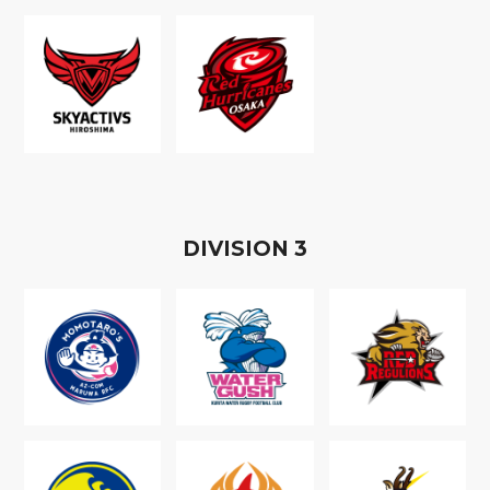
D
IVISION
3