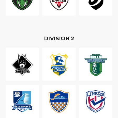
D
IVISION
2